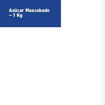
Azúcar Mascabado
–
1 Kg