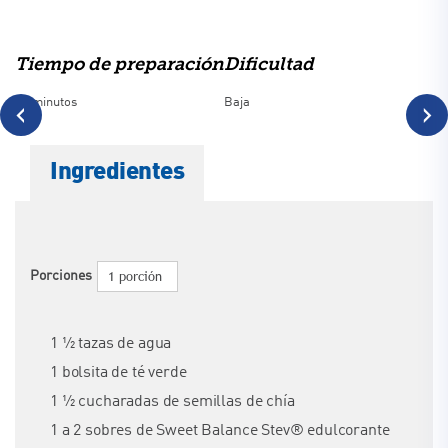
Tiempo de preparación
Dificultad
15 minutos
Baja
‹
›
Ingredientes
1 porción
Porciones
1 ½ tazas de agua
1 bolsita de té verde
1 ½ cucharadas de semillas de chía
1 a 2 sobres de Sweet Balance Stev® edulcorante