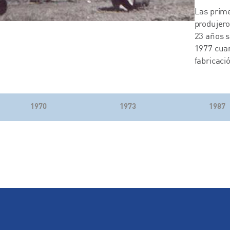
Las prime
produjero
23 años 
1977 cuan
fabricaci
1970
1973
1987