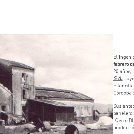
El Ingeni
febrero d
20 años, 
S.A.
, cuy
Piloncill
Córdoba e
Sus antec
panelero 
"Cerro Bl
producció