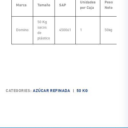
Unidades
Peso
Pes
Marca
Tamaño
SAP
por Caja
Neto
Bru
50 Kg
sacos
Domino
450061
1
50kg
de
plástico
CATEGORIES:
AZÚCAR REFINADA
50 KG
|