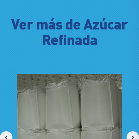
Ver más de Azúcar
Refinada
Azú
–
1 