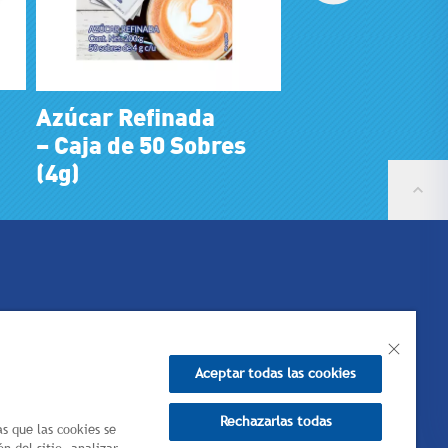
Azúcar Refinada
–
Caja de 50 Sobres
(4g)
Aceptar todas las cookies
Rechazarlas todas
as que las cookies se