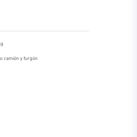
s
Kg
to camión y furgón