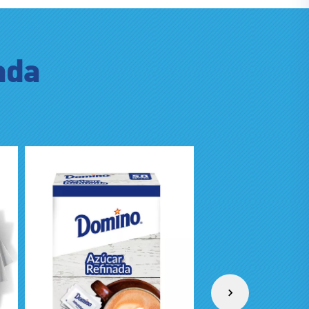
ada
Azúcar Refina
–
Saco 25 Kg