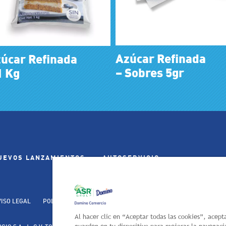
Azúcar Refinada
úcar Refinada
–
Sobres 5gr
 Kg
UEVOS LANZAMIENTOS
AUTOSERVICIO
VISO LEGAL
POLÍTICA DE PRIVACIDAD
Al hacer clic en “Aceptar todas las cookies”, acept