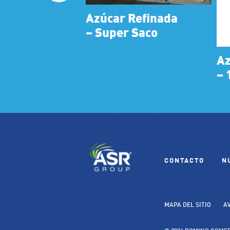
Azúcar Refinada
–
Super Saco
Az
–
1
CONTACTO
N
MAPA DEL SITIO
A