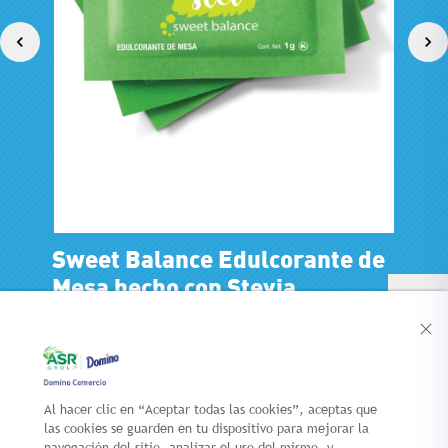
 de
Sweet Balance Edulcorante de
Swe
Mesa hecho con Stevia
Mes
Al hacer clic en “Aceptar todas las cookies”, aceptas que
CONTACTO
NUEVOS
las cookies se guarden en tu dispositivo para mejorar la
LANZAMIENTOS
navegación del sitio, analizar el uso del mismo, y