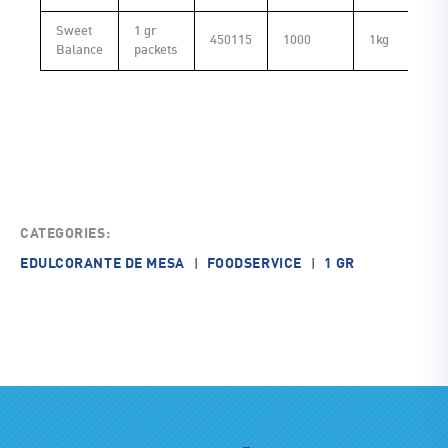
Sweet
1 gr
450115
1000
1kg
Balance
packets
CATEGORIES:
EDULCORANTE DE MESA
FOODSERVICE
1 GR
|
|