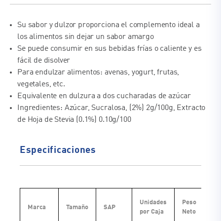
Su sabor y dulzor proporciona el complemento ideal a
los alimentos sin dejar un sabor amargo
Se puede consumir en sus bebidas frías o caliente y es
fácil de disolver
Para endulzar alimentos: avenas, yogurt, frutas,
vegetales, etc.
Equivalente en dulzura a dos cucharadas de azúcar
Ingredientes: Azúcar, Sucralosa, (2%) 2g/100g, Extracto
de Hoja de Stevia (0.1%) 0.10g/100
Especificaciones
Unidades
Peso
Pe
Marca
Tamaño
SAP
por Caja
Neto
Br