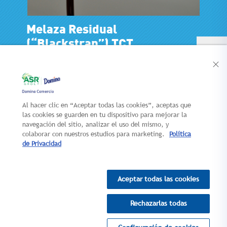
Melaza Residual
(“Blackstrap”) TCT
Al hacer clic en “Aceptar todas las cookies”, aceptas que
CONTACTO
NUEVOS
las cookies se guarden en tu dispositivo para mejorar la
LANZAMIENTOS
navegación del sitio, analizar el uso del mismo, y
AUTOSERVICIO
colaborar con nuestros estudios para marketing.
Política
de Privacidad
MAPA DEL SITIO
AVISO LEGAL
POLÍTICA
Aceptar todas las cookies
DE PRIVACIDAD
Rechazarlas todas
© 2026 DOMINO COMERCIO S.A. de C.V. TODOS
LOS DERECHOS RESERVADOS. DOMINO
COMERCIO FORMA PARTE DE ASR GROUP.